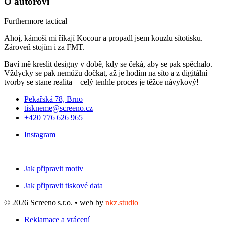
O autorovi
Furthermore tactical
Ahoj, kámoši mi říkají Kocour a propadl jsem kouzlu sítotisku.
Zároveň stojím i za FMT.
Baví mě kreslit designy v době, kdy se čeká, aby se pak spěchalo.
Vždycky se pak nemůžu dočkat, až je hodím na síto a z digitální
tvorby se stane realita – celý tenhle proces je těžce návykový!
Pekařská 78, Brno
tiskneme@screeno.cz
+420 776 626 965
Instagram
Jak připravit motiv
Jak připravit tiskové data
© 2026 Screeno s.r.o. • web by
nkz.studio
Reklamace a vrácení