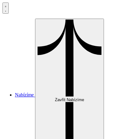
Přejít
k
obsahu
Nabízíme
Zavřít Nabízíme