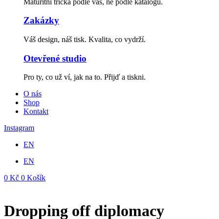
Maturitní trička podle vás, ne podle katalogu.
Zakázky
Váš design, náš tisk. Kvalita, co vydrží.
Otevřené studio
Pro ty, co už ví, jak na to. Přijď a tiskni.
O nás
Shop
Kontakt
Instagram
EN
EN
0
Kč
0
Košík
Dropping off diplomacy