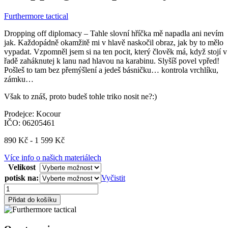
Furthermore tactical
Dropping off diplomacy – Tahle slovní hříčka mě napadla ani nevím
jak. Každopádně okamžitě mi v hlavě naskočil obraz, jak by to mělo
vypadat. Vzpomněl jsem si na ten pocit, který člověk má, když stojí v
řadě zaháknutej k lanu nad hlavou na karabinu. Slyšíš povel vpřed!
Pošleš to tam bez přemýšlení a jedeš básničku… kontrola vrchlíku,
zámku…
Však to znáš, proto budeš tohle triko nosit ne?:)
Prodejce: Kocour
IČO: 06205461
Rozpětí
890
Kč
-
1 599
Kč
cen:
Více info o našich materiálech
890 Kč
Velikost
až
1
potisk na:
Vyčistit
599 Kč
Dropping
off
Přidat do košíku
diplomacy
množství